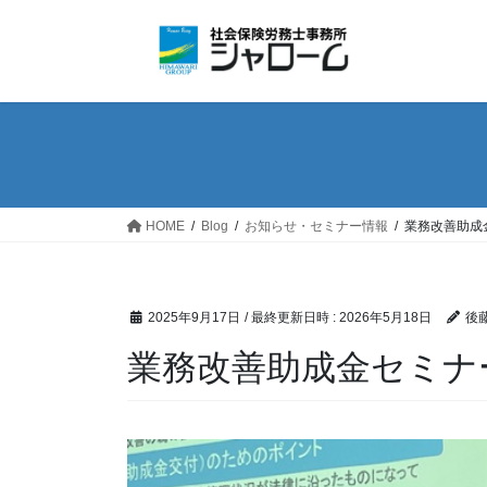
コ
ナ
ン
ビ
テ
ゲ
ン
ー
ツ
シ
へ
ョ
ス
ン
キ
に
ッ
移
HOME
Blog
お知らせ・セミナー情報
業務改善助成
プ
動
2025年9月17日
/ 最終更新日時 :
2026年5月18日
後
業務改善助成金セミナ